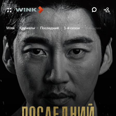
Wink
Сериалы
Последний
1-й сезон
9-я серия