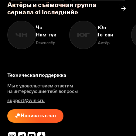
Актёры и съёмочная группа
сериала «Последний»
Чо
Юн
Нам-гук
Ге-сан
ЧН
ЮГ
Режиссёр
Актёр
Техническая поддержка
Мы с удовольствием ответим
на интересующие
тебя вопросы
support@wink.ru
Написать в чат