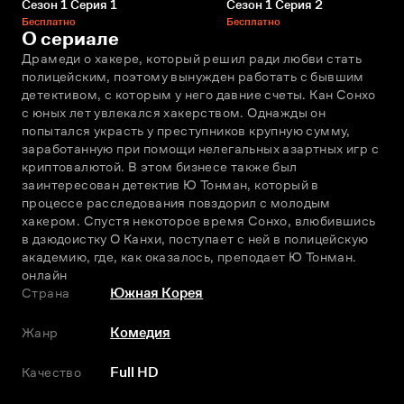
Сезон 1 Серия 1
Сезон 1 Серия 2
Бесплатно
Бесплатно
О сериале
Драмеди о хакере, который решил ради любви стать 
полицейским, поэтому вынужден работать с бывшим 
детективом, с которым у него давние счеты. Кан Сонхо 
с юных лет увлекался хакерством. Однажды он 
попытался украсть у преступников крупную сумму, 
заработанную при помощи нелегальных азартных игр с 
криптовалютой. В этом бизнесе также был 
заинтересован детектив Ю Тонман, который в 
процессе расследования повздорил с молодым 
хакером. Спустя некоторое время Сонхо, влюбившись 
в дзюдоистку О Канхи, поступает с ней в полицейскую 
академию, где, как оказалось, преподает Ю Тонман. 
онлайн
Страна
Южная Корея
Жанр
Комедия
Качество
Full HD