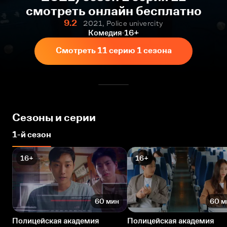
смотреть онлайн бесплатно
9.2
2021, Police univercity
Комедия
16+
Смотреть 11 серию 1 сезона
Сезоны и серии
1-й сезон
16+
16+
60 мин
60 м
Полицейская академия
Полицейская академия