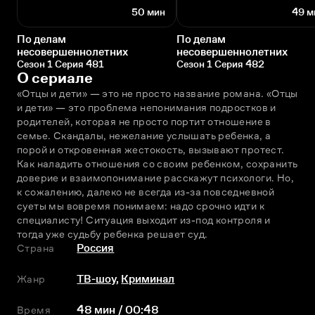
50 мин
49 м
По делам
По делам
несовершеннолетних
несовершеннолетних
Сезон 1 Серия 481
Сезон 1 Серия 482
О сериале
«Отцы и дети» — это не просто название романа. «Отцы 
и дети» — это проблема непонимания подростков и 
родителей, которая не просто портит отношение в 
семье. Скандалы, нежелание услышать ребенка, а 
порой и откровенная жестокость, вызывают протест. 
Как наладить отношения со своим ребенком, сохранить 
доверие и взаимопонимание расскажут психологи. Но, 
к сожалению, далеко не всегда из-за повседневной 
суеты мы вовремя понимаем: надо срочно идти к 
специалисту! Ситуация выходит из-под контроля и 
тогда уже судьбу ребенка решает суд.
Страна
Россия
Жанр
ТВ-шоу
,
Криминал
Время
48 мин / 00:48