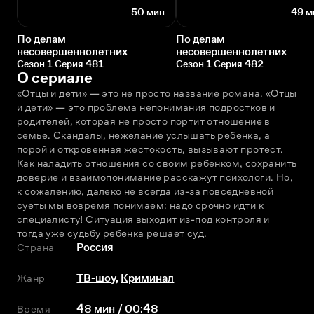
50 мин
49 м
По делам
По делам
несовершеннолетних
несовершеннолетних
Сезон 1 Серия 481
Сезон 1 Серия 482
О сериале
«Отцы и дети» — это не просто название романа. «Отцы 
и дети» — это проблема непонимания подростков и 
родителей, которая не просто портит отношение в 
семье. Скандалы, нежелание услышать ребенка, а 
порой и откровенная жестокость, вызывают протест. 
Как наладить отношения со своим ребенком, сохранить 
доверие и взаимопонимание расскажут психологи. Но, 
к сожалению, далеко не всегда из-за повседневной 
суеты мы вовремя понимаем: надо срочно идти к 
специалисту! Ситуация выходит из-под контроля и 
тогда уже судьбу ребенка решает суд.
Страна
Россия
Жанр
ТВ-шоу
,
Криминал
Время
48 мин / 00:48