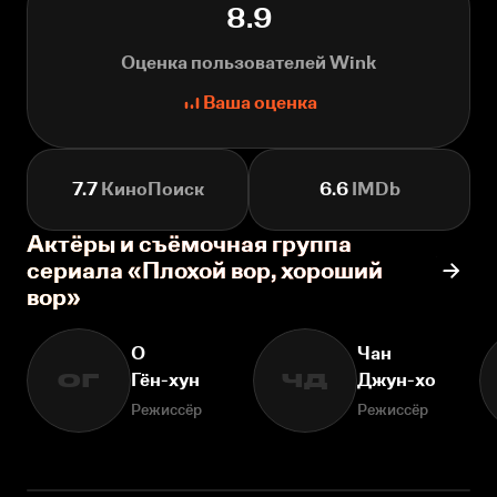
8.9
Оценка пользователей Wink
Ваша оценка
7.7
КиноПоиск
6.6
IMDb
Актёры и съёмочная группа
сериала «Плохой вор, хороший
вор»
О
Чан
Гён-хун
Джун-хо
ОГ
ЧД
Режиссёр
Режиссёр