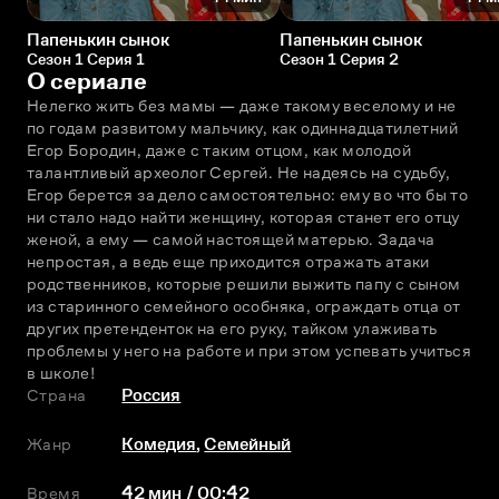
Папенькин сынок
Папенькин сынок
Сезон 1 Серия 1
Сезон 1 Серия 2
О сериале
Нелегко жить без мамы — даже такому веселому и не 
по годам развитому мальчику, как одиннадцатилетний 
Егор Бородин, даже с таким отцом, как молодой 
талантливый археолог Сергей. Не надеясь на судьбу, 
Егор берется за дело самостоятельно: ему во что бы то 
ни стало надо найти женщину, которая станет его отцу 
женой, а ему — самой настоящей матерью. Задача 
непростая, а ведь еще приходится отражать атаки 
родственников, которые решили выжить папу с сыном 
из старинного семейного особняка, ограждать отца от 
других претенденток на его руку, тайком улаживать 
проблемы у него на работе и при этом успевать учиться 
в школе!
Страна
Россия
Жанр
Комедия
,
Семейный
Время
42 мин / 00:42