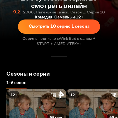
смотреть онлайн
9.2
2006, Папенькин сынок. Сезон 1. Серия 10
Комедия, Семейный
12+
Смотреть 10 серию 1 сезона
Серия в подписке «Wink Всё в одном +
START + AMEDIATEKA»
Сезоны и серии
1-й сезон
12+
12+
44 мин
44 м