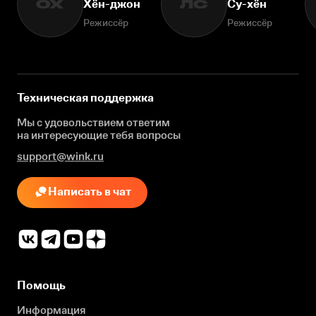
Хён-джон
Су-хён
ОХ
ЛС
Режиссёр
Режиссёр
Техническая поддержка
Мы с удовольствием ответим
на интересующие
тебя вопросы
support@wink.ru
Написать в чат
Помощь
Информация