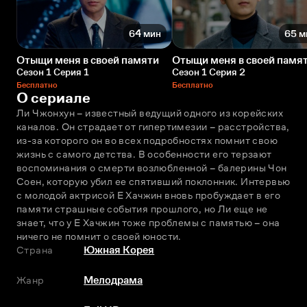
64 мин
65 м
Отыщи меня в своей памяти
Отыщи меня в своей памя
Сезон 1 Серия 1
Сезон 1 Серия 2
Бесплатно
Бесплатно
О сериале
Ли Чжонхун – известный ведущий одного из корейских 
каналов. Он страдает от гипертимезии – расстройства, 
из-за которого он во всех подробностях помнит свою 
жизнь с самого детства. В особенности его терзают 
воспоминания о смерти возлюбленной – балерины Чон 
Соeн, которую убил ее спятивший поклонник. Интервью 
с молодой актрисой Е Хачжин вновь пробуждает в его 
памяти страшные события прошлого, но Ли еще не 
знает, что у Е Хачжин тоже проблемы с памятью – она 
ничего не помнит о своей юности.
Страна
Южная Корея
Жанр
Мелодрама