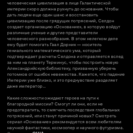
человеческая цивилизация в лице Галактической 
империи скоро должна рухнуть до основания. Чтобы 
дать людям еще один шанс и восстановить 
цивилизацию после грядущих потрясений, Селдон 
создает организацию «Основание», в которую войдут 
различные ученые и другие представители 
человеческого разнообразия. В этом нелегком деле 
ему будет помогать Гаал Дорник — носитель 
гениального математического ума, который 
подтверждает расчеты Селдона и отправляется вслед 
за ним на планету Терминус, чтобы построить новую 
Александрийскую библиотеку, призванную уберечь 
потомков от ошибок невежества. Кажется, что падение 
Империи уже близко, и это предчувствие разделяет 
даже император… 
Какие сложности ожидают героев на пути к 
благородной миссии? Смогут ли они, если не 
предотвратить, то смягчить последствия глобальных 
потрясений, или станут причиной новых? Смотреть 
сериал «Основание» рекомендуется всем любителям 
научной фантастики, космоопер и научного футуризма. 