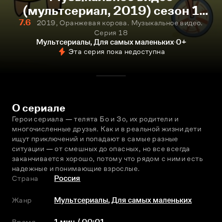
(мультсериал, 2019) сезон 1
серия 18 смотреть онлайн
7.6
2019, Оранжевая корова. Музыкальное видео.
Серия 18
Мультсериалы, Для самых маленьких
0+
Эта серия пока недоступна
О сериале
Герои сериала — телята Бо и Зо, их родители и 
многочисленные друзья. Как и в реальной жизни дети 
ищут приключений и попадают в самые разные 
ситуации — от смешных до опасных, но всe всегда 
заканчивается хорошо, потому что рядом с ними есть 
надежные и понимающие взрослые.
Страна
Россия
Жанр
Мультсериалы
,
Для самых маленьких
Время
1 мин / 00:01