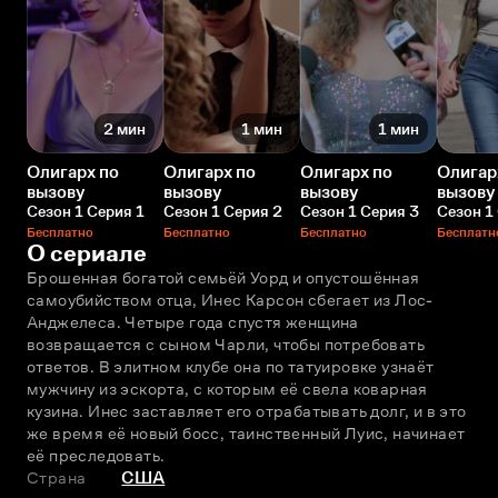
2 мин
1 мин
1 мин
Олигарх по
Олигарх по
Олигарх по
Олигар
вызову
вызову
вызову
вызову
Сезон 1 Серия 1
Сезон 1 Серия 2
Сезон 1 Серия 3
Сезон 1
Бесплатно
Бесплатно
Бесплатно
Бесплатн
О сериале
Брошенная богатой семьёй Уорд и опустошённая 
самоубийством отца, Инес Карсон сбегает из Лос-
Анджелеса. Четыре года спустя женщина 
возвращается с сыном Чарли, чтобы потребовать 
ответов. В элитном клубе она по татуировке узнаёт 
мужчину из эскорта, с которым её свела коварная 
кузина. Инес заставляет его отрабатывать долг, и в это 
же время её новый босс, таинственный Луис, начинает 
её преследовать.
Страна
США