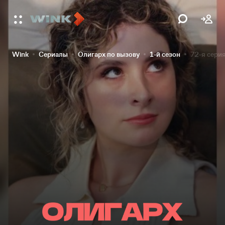
Wink
Сериалы
Олигарх по вызову
1-й сезон
72-я сери