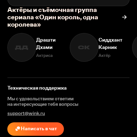
Актёры и съёмочная группа
сериала «Один король, одна
королева»
Драшти
Сиддхант
Дхами
Карник
ДД
СК
Актриса
Актёр
Техническая поддержка
Мы с удовольствием ответим
на интересующие
тебя вопросы
support@wink.ru
Написать в чат