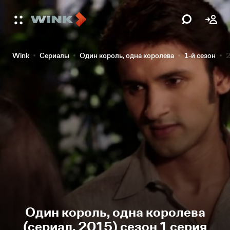
Wink
Сериалы
Один король, одна королева
1-й сезон
2
Один король, одна королева
(сериал, 2015) сезон 1 серия