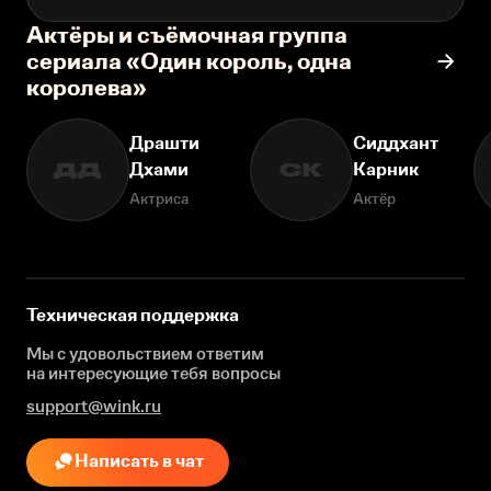
Актёры и съёмочная группа
сериала «Один король, одна
королева»
Драшти
Сиддхант
Дхами
Карник
ДД
СК
Актриса
Актёр
Техническая поддержка
Мы с удовольствием ответим
на интересующие
тебя вопросы
support@wink.ru
Написать в чат