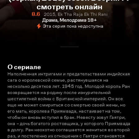
смотреть онлайн
8.6
2015, Ek Tha Raja Ek Thi Rani
Драма, Мелодрама
18+
Эта серия пока недоступна
О сериале
Наполненная интригами и предательствами индийская 
сага о королевской семье, растянувшаяся на 
несколько десятков лет. 1945 год. Молодой король Ран 
возвращается на родину после изнурительной 
шестилетней войны с Британской империей. Он все 
еще не может смириться со смертью своей жены, но 
его мать, королева Приямвада, настаивает на том, 
чтобы он вновь вступил в брак. Невесту зовут Гаятри, 
она – дочь богатого ростовщика, у которого Приямвада 
в долгу. Ран неохотно соглашается жениться во второй 
раз, и постепенно их отношения с Гаятри становятся 