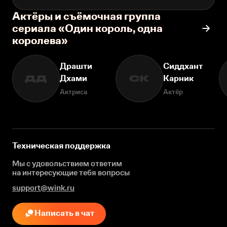
Актёры и съёмочная группа
сериала «Один король, одна
королева»
Драшти
Сиддхант
Дхами
Карник
ДД
СК
Актриса
Актёр
Техническая поддержка
Мы с удовольствием ответим
на интересующие
тебя вопросы
support@wink.ru
Написать в чат