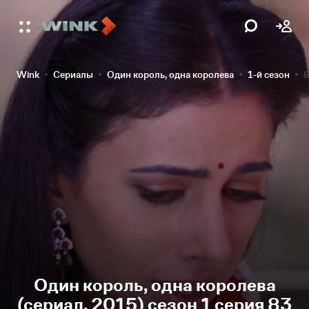
Wink
Сериалы
Один король, одна королева
1-й сезон
8
Один король, одна королева
(сериал, 2015) сезон 1 серия 83