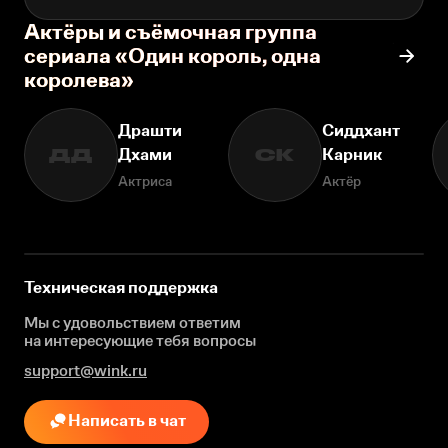
Актёры и съёмочная группа
сериала «Один король, одна
королева»
Драшти
Сиддхант
Дхами
Карник
ДД
СК
Актриса
Актёр
Техническая поддержка
Мы с удовольствием ответим
на интересующие
тебя вопросы
support@wink.ru
Написать в чат