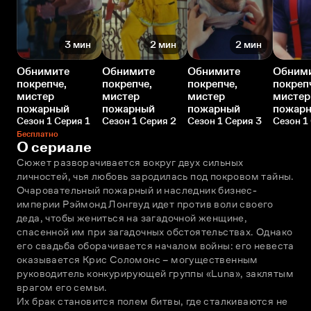
3 мин
2 мин
2 мин
Обнимите
Обнимите
Обнимите
Обним
покрепче,
покрепче,
покрепче,
покреп
мистер
мистер
мистер
мистер
пожарный
пожарный
пожарный
пожар
Сезон 1 Серия 1
Сезон 1 Серия 2
Сезон 1 Серия 3
Сезон 1
Бесплатно
О сериале
Сюжет разворачивается вокруг двух сильных 
личностей, чья любовь зародилась под покровом тайны. 
Очаровательный пожарный и наследник бизнес-
империи Рэймонд Лонгвуд идет против воли своего 
деда, чтобы жениться на загадочной женщине, 
спасенной им при загадочных обстоятельствах. Однако 
его свадьба оборачивается началом войны: его невеста 
оказывается Крис Соломонс – могущественным 
руководитель конкурирующей группы «Luna», заклятым 
врагом его семьи.
Их брак становится полем битвы, где сталкиваются не 