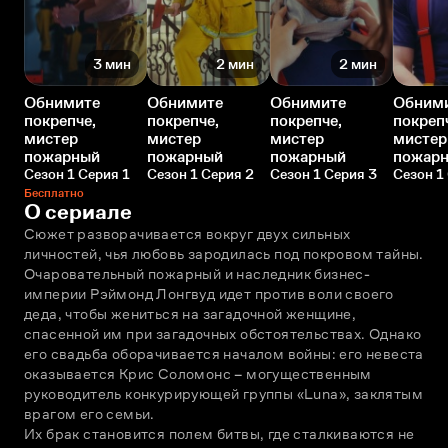
3 мин
2 мин
2 мин
Обнимите
Обнимите
Обнимите
Обним
покрепче,
покрепче,
покрепче,
покреп
мистер
мистер
мистер
мистер
пожарный
пожарный
пожарный
пожар
Сезон 1 Серия 1
Сезон 1 Серия 2
Сезон 1 Серия 3
Сезон 1
Бесплатно
О сериале
Сюжет разворачивается вокруг двух сильных 
личностей, чья любовь зародилась под покровом тайны. 
Очаровательный пожарный и наследник бизнес-
империи Рэймонд Лонгвуд идет против воли своего 
деда, чтобы жениться на загадочной женщине, 
спасенной им при загадочных обстоятельствах. Однако 
его свадьба оборачивается началом войны: его невеста 
оказывается Крис Соломонс – могущественным 
руководитель конкурирующей группы «Luna», заклятым 
врагом его семьи.
Их брак становится полем битвы, где сталкиваются не 