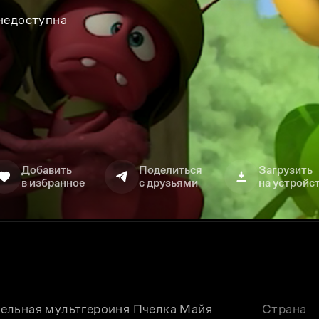
 недоступна
Добавить
Поделиться
Загрузить
в избранное
с друзьями
на устройс
ельная мультгероиня Пчeлка Майя 
Страна