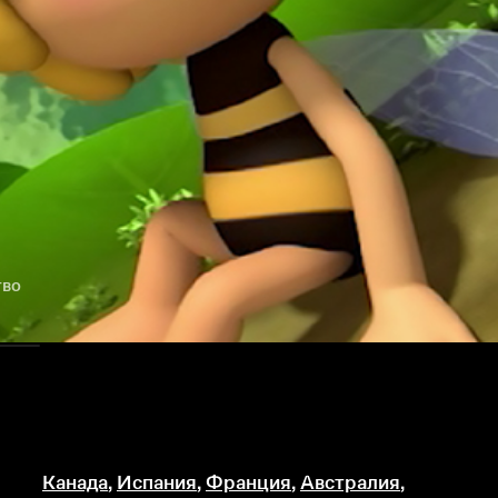
тво
Канада
,
Испания
,
Франция
,
Австралия
,