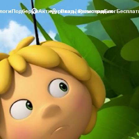
логи
Подборки
Активировать промокод
Вход | Регистрация
Блог
Бесплат