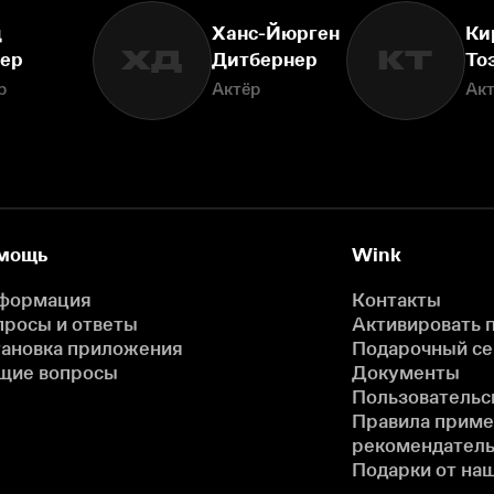
д
Ханс-Йюрген
Ки
ХД
КТ
ер
Дитбернер
То
р
Актёр
Ак
мощь
Wink
формация
Контакты
просы и ответы
Активировать 
тановка приложения
Подарочный с
щие вопросы
Документы
Пользовательс
Правила прим
рекомендатель
Подарки от на