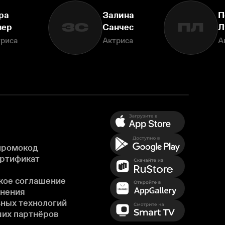
ра
Залина
П
ЗС
ПЛ
зер
Санчес
Л
триса
Актриса
А
промокод
ертификат
кое соглашение
енения
ных технологий
ших партнёров