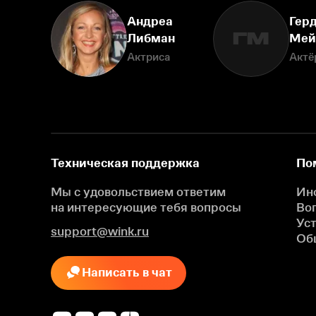
Андреа
Гер
ГМ
Либман
Мей
Актриса
Актё
Техническая поддержка
По
Мы с удовольствием ответим
Ин
на интересующие
тебя вопросы
Во
Ус
support@wink.ru
Об
Написать в чат