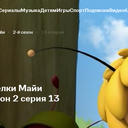
Сериалы
Музыка
Детям
Игры
Спорт
Подписки
Видеоб
йи
2-й сезон
13-я серия
елки Майи
он 2 серия 13