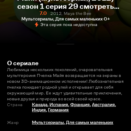
сезон 1 серия 29 смотреть
онлайн
7.0
2012, Maya the Bee
Мультсериалы, Для самых маленьких
0+
Эта серия пока недоступна
О сериале
Любимица нескольких поколений, очаровательная 
мультгероиня Пчeлка Майя возвращается на экраны в 
новом 3D-анимационном исполнении! Любознательная 
пчeлка покидает родной улей и открывает для себя 
окружающий мир. Ее ждут удивительные приключения, 
новые друзья и природа во всей своей красе.
Страна
Канада
,
Испания
,
Франция
,
Австралия
,
Индия
,
Германия
Жанр
Мультсериалы
,
Для самых маленьких