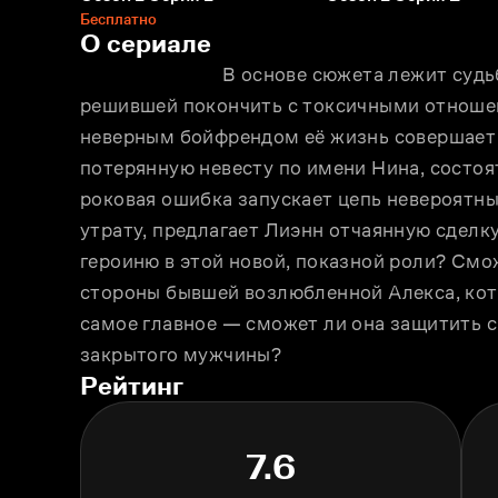
Бесплатно
О сериале
				В основе сюжета лежит судьба главной героини, Лиэнн — женщины, 
решившей покончить с токсичными отношен
неверным бойфрендом её жизнь совершает 
потерянную невесту по имени Нина, состоят
роковая ошибка запускает цепь невероятны
утрату, предлагает Лиэнн отчаянную сделку
героиню в этой новой, показной роли? Смож
стороны бывшей возлюбленной Алекса, котор
самое главное — сможет ли она защитить св
закрытого мужчины?
Рейтинг
7.6