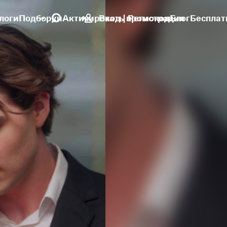
логи
Подборки
Активировать промокод
Вход | Регистрация
Блог
Бесплат