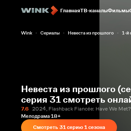
Главная
ТВ-каналы
Фильмы
Wink
Сериалы
Невеста из прошлого
1-й 
Невеста из прошлого (се
серия 31 смотреть онла
7.6
2024, Flashback Fiancée: Have We Met?
Мелодрама
18+
Смотреть 31 серию 1 сезона