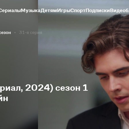
Сериалы
Музыка
Детям
Игры
Спорт
Подписки
Видеоб
сезон
31-я серия
риал, 2024) сезон 1
йн