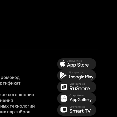
промокод
ертификат
кое соглашение
енения
ных технологий
ших партнёров