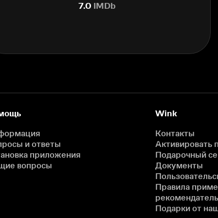
7.0
IMDb
мощь
Wink
формация
Контакты
просы и ответы
Активировать 
тановка приложения
Подарочный с
щие вопросы
Документы
Пользовательс
Правила прим
рекомендатель
Подарки от на