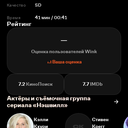
Качество
SD
Время
41 мин / 00:41
Рейтинг
—
Оценка пользователей Wink
Ваша оценка
7.2
КиноПоиск
7.7
IMDb
Актёры и съёмочная группа
сериала «Нэшвилл»
Кэлли
Стивен
Кхури
Крегг
СК