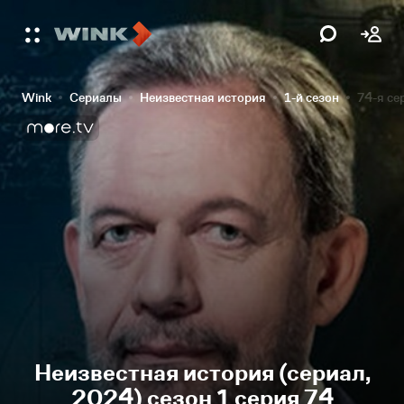
Wink
Сериалы
Неизвестная история
1-й сезон
74-я се
Неизвестная история (сериал,
2024) сезон 1 серия 74