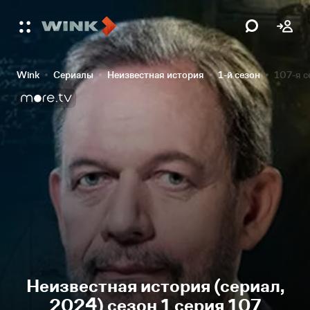
Wink
Сериалы
Неизвестная история
1-й сезон
107-я с
Неизвестная история (сериал,
2024) сезон 1 серия 107