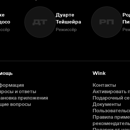
хе
Дуарте
Ро
ДТ
РП
досо
Тейшейра
Пи
ссёр
Режиссёр
Ре
мощь
Wink
формация
Контакты
просы и ответы
Активировать 
тановка приложения
Подарочный с
щие вопросы
Документы
Пользовательс
Правила прим
рекомендатель
Подарки от на