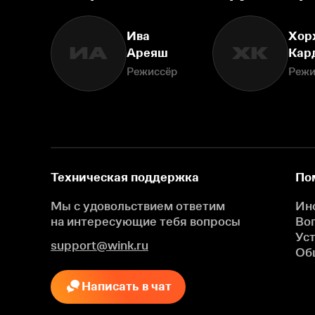
Ива
Хор
ИА
ХК
Ареяш
Кар
Режиссёр
Режи
Техническая поддержка
По
Мы с удовольствием ответим
Ин
на интересующие
тебя вопросы
Во
Ус
support@wink.ru
Об
Написать в чат