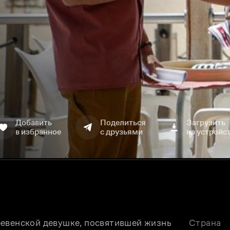
Добавить
Поделиться
Загрузить
в избранное
с друзьями
на устройс
евенской девушке, посвятившей жизнь 
Страна