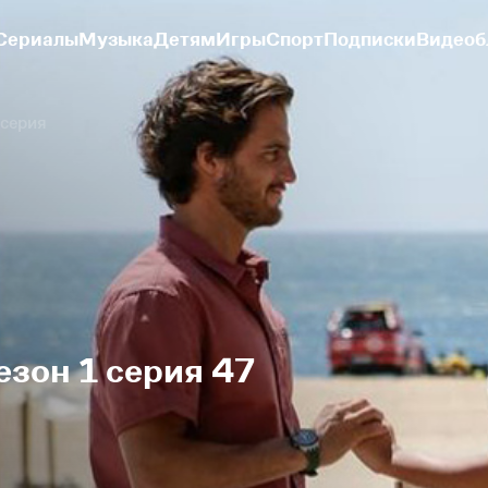
Сериалы
Музыка
Детям
Игры
Спорт
Подписки
Видеоб
 серия
езон 1 серия 47