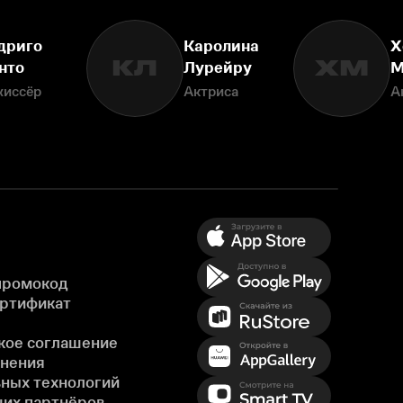
дриго
Каролина
Х
КЛ
ХМ
нто
Лурейру
М
жиссёр
Актриса
А
промокод
ертификат
кое соглашение
енения
ных технологий
ших партнёров