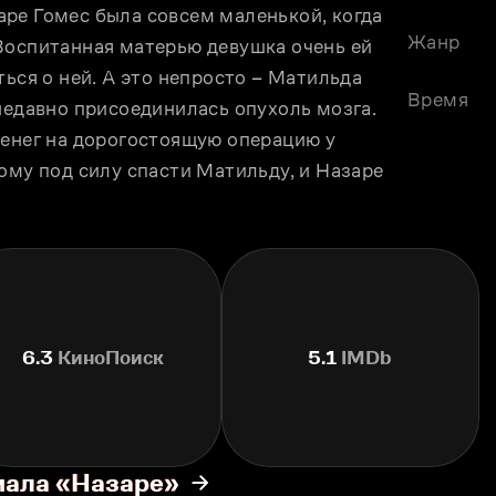
ре Гомес была совсем маленькой, когда 
Жанр
Воспитанная матерью девушка очень ей 
ься о ней. А это непросто – Матильда 
Время
недавно присоединилась опухоль мозга. 
денег на дорогостоящую операцию у 
ому под силу спасти Матильду, и Назаре 
6.3
КиноПоиск
5.1
IMDb
иала «Назаре»