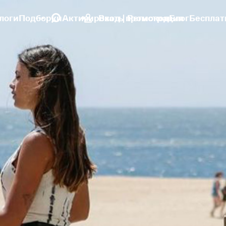
логи
Подборки
Активировать промокод
Вход | Регистрация
Блог
Бесплат