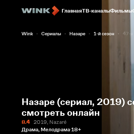
Главная
ТВ-каналы
Фильмы
Wink
Сериалы
Назаре
1-й сезон
47-я
Назаре (сериал, 2019) с
смотреть онлайн
8.4
2019, Nazaré
Драма, Мелодрама
18+