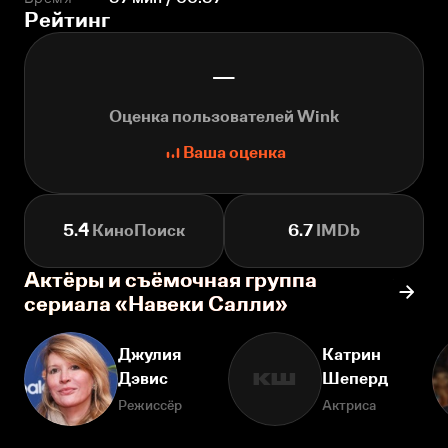
Рейтинг
—
Оценка пользователей Wink
Ваша оценка
5.4
КиноПоиск
6.7
IMDb
Актёры и съёмочная группа
сериала «Навеки Салли»
Джулия
Катрин
Дэвис
Шеперд
КШ
Режиссёр
Актриса