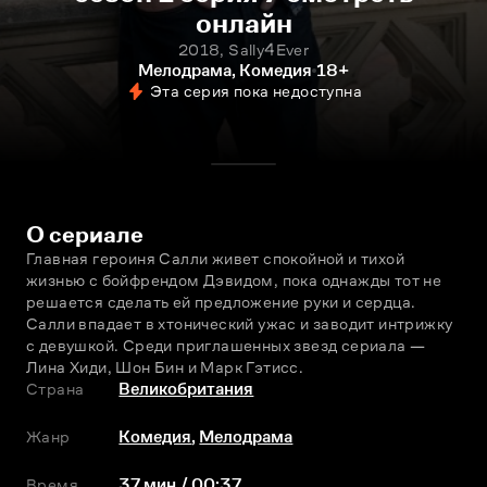
онлайн
2018, Sally4Ever
Мелодрама, Комедия
18+
Эта серия пока недоступна
О сериале
Главная героиня Салли живет спокойной и тихой 
жизнью с бойфрендом Дэвидом, пока однажды тот не 
решается сделать ей предложение руки и сердца. 
Салли впадает в хтонический ужас и заводит интрижку 
с девушкой. Среди приглашенных звезд сериала — 
Лина Хиди, Шон Бин и Марк Гэтисс.
Страна
Великобритания
Жанр
Комедия
,
Мелодрама
Время
37 мин / 00:37