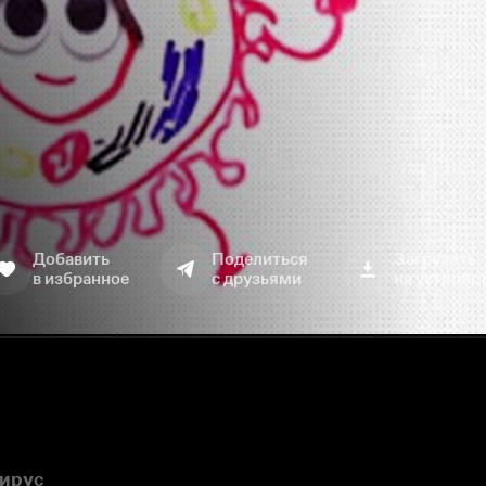
Добавить
Поделиться
Загрузить
в избранное
с друзьями
на устройс
вирус