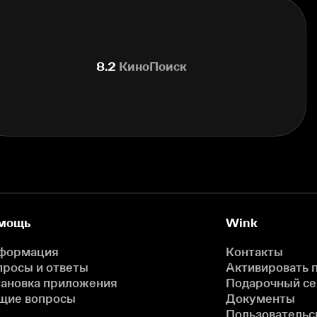
8.2
КиноПоиск
мощь
Wink
формация
Контакты
просы и ответы
Активировать 
тановка приложения
Подарочный с
щие вопросы
Документы
Пользовательс