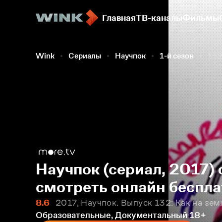
Главная
ТВ-каналы
Фильмы
Wink
Сериалы
Научпок
1-й сезон
132
Научпок (сериал, 2017) 
смотреть онлайн беспла
8.6
2017, Научпок. Выпуск 132: Как на зе
Образовательные, Документальный
18+