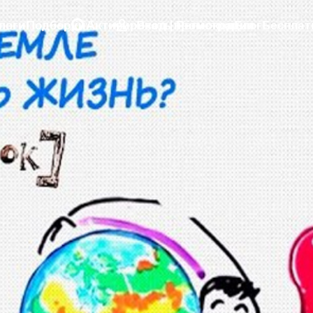
логи
Подборки
Активировать промокод
Вход | Регистрация
Блог
Бесплат