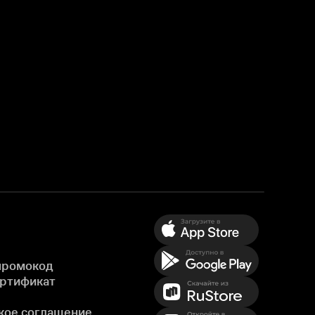
промокод
ертификат
кое соглашение