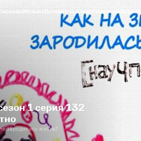
Сериалы
Музыка
Детям
Игры
Спорт
Подписки
Видеоб
-я серия
сезон 1 серия 132
тно
мле зародилась жизнь?