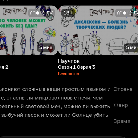
18+
5 мин
5 ми
Научпок
ия 2
Сезон 1 Серия 3
Бесплатно
ъясняют сложные вещи простым языком и 
Страна
те, опасны ли микроволновые печи, чем 
Жанр
реальный световой меч, можно ли выжить 
 зыбучий песок и может ли Солнце убить 
Время