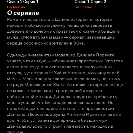
Сезон 1 Серия 1
Сезон 1 Серия 2
Бесплатно
Бесплатно
О сериале
Романтическая сага о Даниэле Лоренте, которая 
находит любимого мужчину, но должна завоевать 
доверие его дочери и справиться с кознями бывшего 
мужа. «Моя вторая мама» — сериал, завоевавший 
сердца российских зрителей в 90-е.
Однажды знаменитый модельер Даниэла Лоренте 
узнает, что ее муж — обманщик и преступник. Упрятав 
его за решетку, она отправляется в заслуженный 
отпуск, где встречает Хуана Антонио, мужчину своей 
мечты. У них сразу же завязывается роман, но этому 
не рада Моника, дочь Хуана Антонию, которая все еще 
не может смириться с трагической смертью 
собственной матери. Даниэле придется приложить 
много усилий, чтобы сердце девочки растаяло. Но 
приемная дочь не единственная, кто противостоит 
Даниэле. Любовница Хуана Антонию Ирене готова на 
все, чтобы устранить соперницу, а бывший муж 
Даниэлы Альберто строит план мести, находясь в 
тюрьме. 