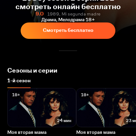
смотреть онлайн бесплатно
9.0
1989, Mi segunda madre
Драма, Мелодрама
18+
Смотреть бесплатно
Сезоны и серии
1-й сезон
18+
18+
24 мин
23 м
Моя вторая мама
Моя вторая мама