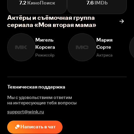
7.2
КиноПоиск
7.6
IMDb
Актёры и съёмочная группа
сериала «Моя вторая мама»
Мигель
Мария
Корсега
Сорте
МК
МС
Режиссёр
Актриса
Техническая поддержка
Мы с удовольствием ответим
на интересующие
тебя вопросы
support@wink.ru
Написать в чат