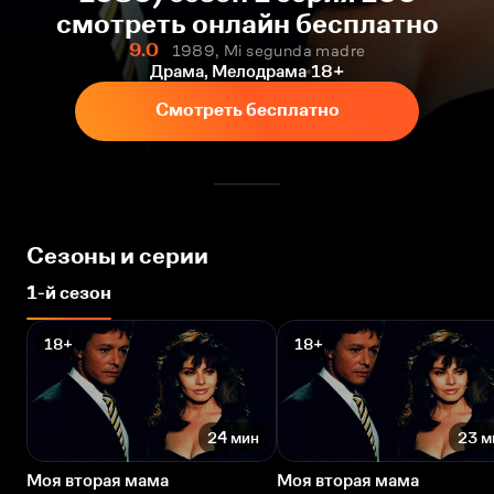
смотреть онлайн бесплатно
9.0
1989, Mi segunda madre
Драма, Мелодрама
18+
Смотреть бесплатно
Сезоны и серии
1-й сезон
18+
18+
24 мин
23 м
Моя вторая мама
Моя вторая мама