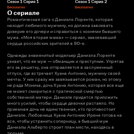
Сезон 1 Серия 1
Сезон 1 Серия 2
Бесплатно
Бесплатно
О сериале
Романтическая сага о Даниэле Лоренте, которая 
находит любимого мужчину, но должна завоевать 
доверие его дочери и справиться с кознями бывшего 
мужа. «Моя вторая мама» — сериал, завоевавший 
сердца российских зрителей в 90-е.
Однажды знаменитый модельер Даниэла Лоренте 
узнает, что ее муж — обманщик и преступник. Упрятав 
его за решетку, она отправляется в заслуженный 
отпуск, где встречает Хуана Антонио, мужчину своей 
мечты. У них сразу же завязывается роман, но этому 
не рада Моника, дочь Хуана Антонию, которая все еще 
не может смириться с трагической смертью 
собственной матери. Даниэле придется приложить 
много усилий, чтобы сердце девочки растаяло. Но 
приемная дочь не единственная, кто противостоит 
Даниэле. Любовница Хуана Антонию Ирене готова на 
все, чтобы устранить соперницу, а бывший муж 
Даниэлы Альберто строит план мести, находясь в 
тюрьме. 