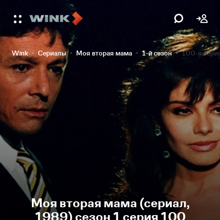
Wink
Сериалы
Моя вторая мама
1-й сезон
100-я сери
Моя вторая мама (сериал,
1989) сезон 1 серия 100