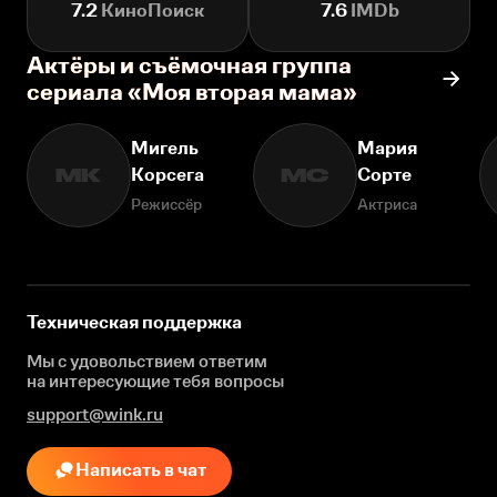
7.2
КиноПоиск
7.6
IMDb
Актёры и съёмочная группа
сериала «Моя вторая мама»
Мигель
Мария
Корсега
Сорте
МК
МС
Режиссёр
Актриса
Техническая поддержка
Мы с удовольствием ответим
на интересующие
тебя вопросы
support@wink.ru
Написать в чат