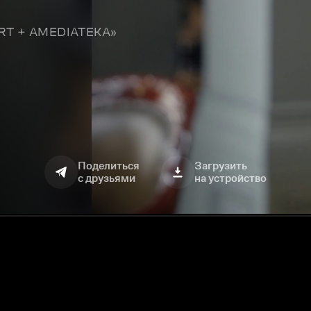
TART + AMEDIATEKA»
Поделиться
Загрузить
с друзьями
на устройство