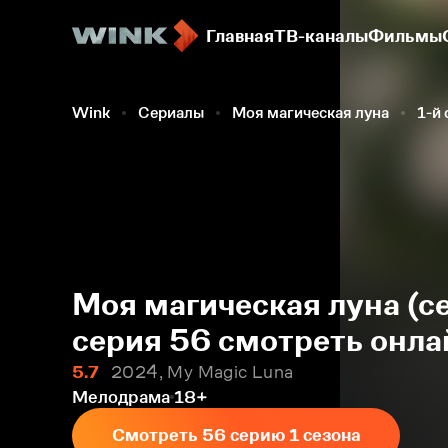
Главная
ТВ-каналы
Фильмы
Wink
Сериалы
Моя магическая луна
1-й 
Моя магическая луна (се
серия 56 смотреть онла
5.7
2024, My Magic Luna
Мелодрама
18+
Смотреть 56 серию 1 сезона