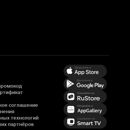
промокод
ертификат
кое соглашение
енения
ных технологий
ших партнёров