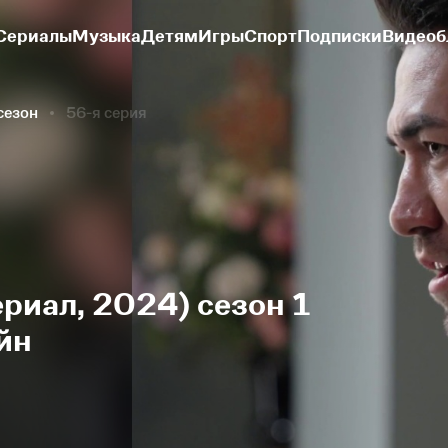
Сериалы
Музыка
Детям
Игры
Спорт
Подписки
Видеоб
сезон
56-я серия
риал, 2024) сезон 1
йн