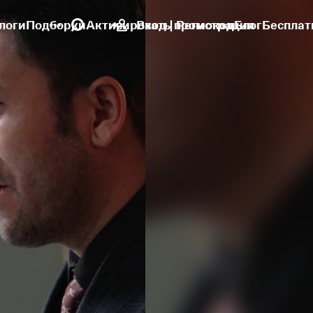
логи
Подборки
Активировать промокод
Вход | Регистрация
Блог
Бесплат