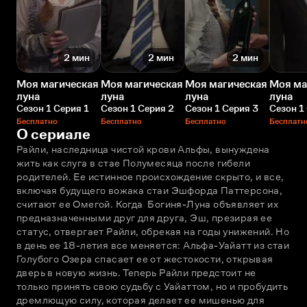
2 мин
2 мин
2 мин
Моя магическая
Моя магическая
Моя магическая
Моя ма
луна
луна
луна
луна
Сезон 1 Серия 1
Сезон 1 Серия 2
Сезон 1 Серия 3
Сезон 1
Бесплатно
Бесплатно
Бесплатно
Бесплатн
О сериале
Райли, наследница чистой крови Альфы, вынуждена 
жить как слуга в стае Полумесяца после гибели 
родителей. Ее истинное происхождение скрыто, и все, 
включая будущего вожака стаи Эшфорда Паттерсона, 
считают ее Омегой. Когда  Богиня-Луна объявляет их 
предназначенными друг для друга, Эш, презирая ее 
статус, отвергает Райли, обрекая на годы унижений. Но 
в день ее 18-летия все меняется: Альфа-Уайатт из стаи 
Голубого Озера спасает ее от жестокости, открывая 
дверь в новую жизнь. Теперь Райли предстоит не 
только принять свою судьбу с Уайаттом, но и пробудить 
дремлющую силу, которая делает ее мишенью для 