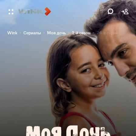
Wink
Сериалы
Моя дочь
1-й сезон
74-я серия