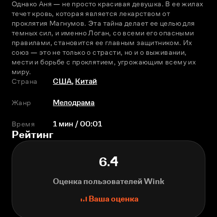
Однако Аня — не просто красивая девушка. В ее жилах 
течет кровь, которая является лекарством от 
проклятия Магнумов. Эта тайна делает ее целью для 
темных сил, и именно Логан, со всеми его опасными 
правилами, становится ее главным защитником. Их 
союз — это не только о страсти, но и о выживании, 
мести и борьбе с проклятием, угрожающим всему их 
миру.
Страна
США
,
Китай
Жанр
Мелодрама
Время
1 мин / 00:01
Рейтинг
6.4
Оценка пользователей Wink
Ваша оценка