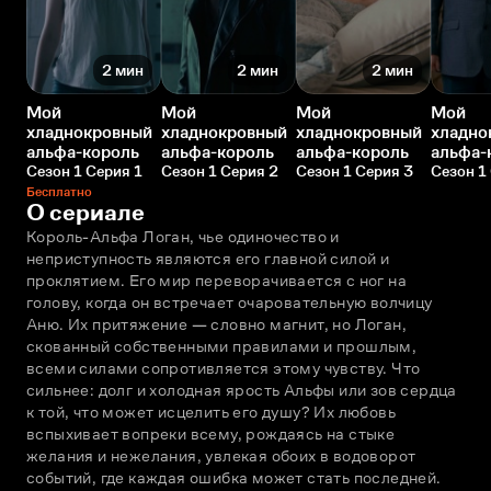
2 мин
2 мин
2 мин
Мой
Мой
Мой
Мой
хладнокровный
хладнокровный
хладнокровный
хладно
альфа-король
альфа-король
альфа-король
альфа-
Сезон 1 Серия 1
Сезон 1 Серия 2
Сезон 1 Серия 3
Сезон 1
Бесплатно
О сериале
Король-Альфа Логан, чье одиночество и 
неприступность являются его главной силой и 
проклятием. Его мир переворачивается с ног на 
голову, когда он встречает очаровательную волчицу 
Аню. Их притяжение — словно магнит, но Логан, 
скованный собственными правилами и прошлым, 
всеми силами сопротивляется этому чувству. Что 
сильнее: долг и холодная ярость Альфы или зов сердца 
к той, что может исцелить его душу? Их любовь 
вспыхивает вопреки всему, рождаясь на стыке 
желания и нежелания, увлекая обоих в водоворот 
событий, где каждая ошибка может стать последней. 