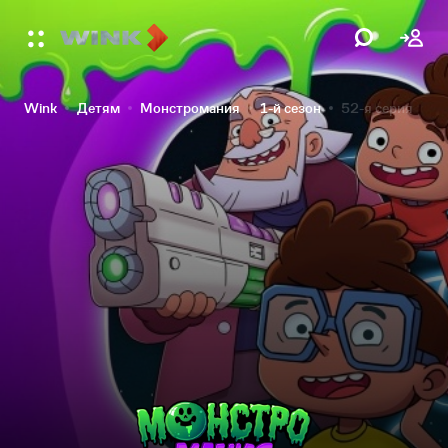
Wink
Детям
Монстромания
1-й сезон
52-я серия