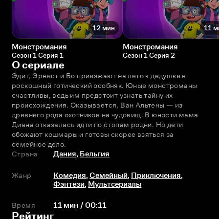
12 мин
11 м
Монстромания
Монстромания
Сезон 1 Серия 1
Сезон 1 Серия 2
О сериале
Эдит, Эрнест и Бо приезжают на лето к дедушке в 
роскошный готический особняк. Юные монстроманы 
счастливы, ведь им предстоит узнать тайну их 
происхождения. Оказывается, Ван Альтены — из 
древнего рода охотников на чудовищ. В юности мама 
Диана отказалась идти по стопам родни. Но дети 
обожают кошмары и готовы скорее взяться за 
семейное дело.
Страна
Дания
,
Бельгия
Жанр
Комедия
,
Семейный
,
Приключения
,
Фэнтези
,
Мультсериалы
Время
11 мин / 00:11
Рейтинг