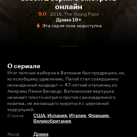
онлайн
9.0
2016, The Young Pope
Драма
18+
Эта серия пока недоступна
О сериале
Итог папских выборов в Ватикане был предрешен, но, 
ко всеобщему удивлению, Папой стал совершенно 
неожиданный кандидат — 47-летний итальянец из 
Америки Ленни Белардо. Ватиканская верхушка 
начинает плести интриги против самонадеянного 
новичка, не желающего мириться с церковной 
коррупцией.
Страна
США
,
Испания
,
Италия
,
Франция
,
Великобритания
Жанр
Драма