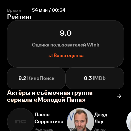
Время
54 мин / 00:54
Рейтинг
9.0
Оценка пользователей Wink
Ваша оценка
8.2
КиноПоиск
8.3
IMDb
Актёры и съёмочная группа
сериала «Молодой Папа»
Паоло
Джуд
Соррентино
Лоу
ПС
Режиссёр
Актёр