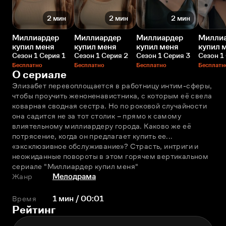
2 мин
2 мин
2 мин
Миллиардер
Миллиардер
Миллиардер
Милли
купил меня
купил меня
купил меня
купил 
Сезон 1 Серия 1
Сезон 1 Серия 2
Сезон 1 Серия 3
Сезон 1
Бесплатно
Бесплатно
Бесплатно
Бесплатн
О сериале
Элизабет перевоплощается в работницу интим-сферы, 
чтобы проучить женоненавистника, с которым её свела 
коварная сводная сестра. Но по роковой случайности 
она садится не за тот столик – прямо к самому 
влиятельному миллиардеру города. Каково же её 
потрясение, когда он предлагает купить ее... 
«эксклюзивное обслуживание»? Страсть, интриги и 
неожиданные повороты в этом горячем вертикальном 
сериале "Миллиардер купил меня"
Жанр
Мелодрама
Время
1 мин / 00:01
Рейтинг