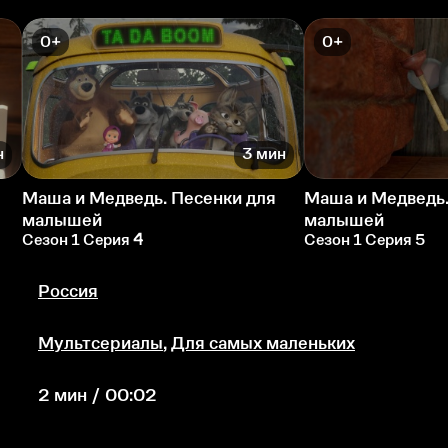
0+
0+
н
3 мин
Маша и Медведь. Песенки для
Маша и Медведь.
малышей
малышей
Сезон 1 Серия 4
Сезон 1 Серия 5
Россия
Мультсериалы
,
Для самых маленьких
2 мин / 00:02