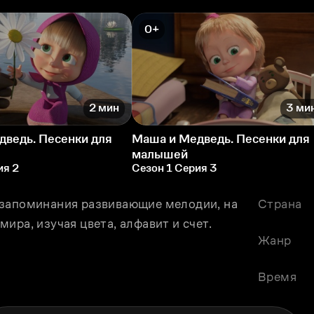
0+
2 мин
3 ми
дведь. Песенки для
Маша и Медведь. Песенки для
малышей
ия 2
Сезон 1 Серия 3
 запоминания развивающие мелодии, на 
Страна
ира, изучая цвета, алфавит и счет.
Жанр
Время