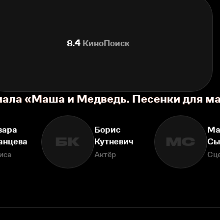
8.4
КиноПоиск
иала «Маша и Медведь. Песенки для 
вара
Борис
Ма
БК
МС
анцева
Кутневич
Сы
иса
Актёр
Сц