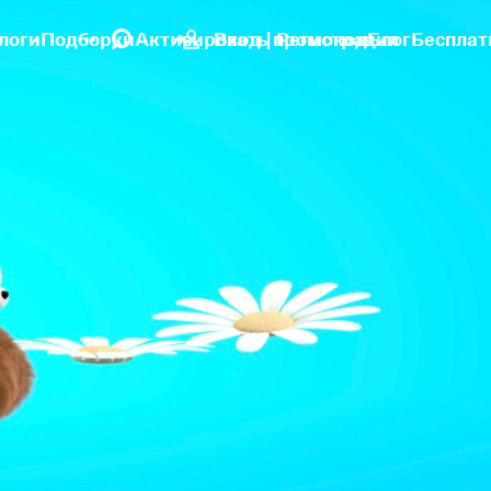
логи
Подборки
Активировать промокод
Вход | Регистрация
Блог
Бесплат