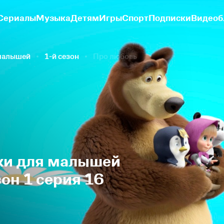
Сериалы
Музыка
Детям
Игры
Спорт
Подписки
Видеоб
 малышей
1-й сезон
Про любовь
ки для малышей
он 1 серия 16