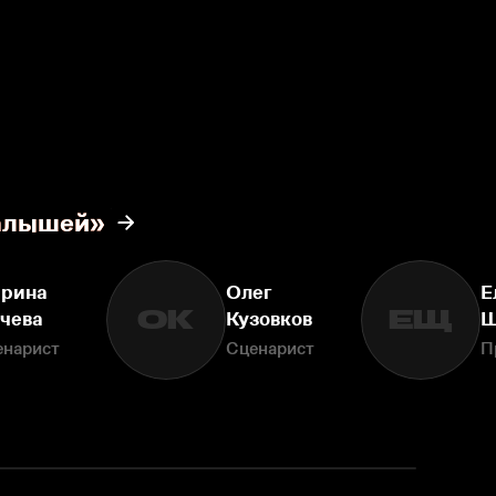
малышей»
рина
Олег
Е
ОК
ЕЩ
чева
Кузовков
Щ
енарист
Сценарист
П