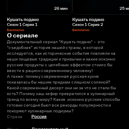
26 мин
25 м
Кушать подано
Кушать подано
Сезон 1 Серия 1
Сезон 1 Серия 2
Бесплатно
Бесплатно
О сериале
Документальный сериал "Кушать подано" -  это 
“съедобная” история нашей страны, в которой 
исследуется, как исторические события повлияли на 
наши пищевые традиции и привычки и какие исконно 
русские продукты с целебным эффектом стоило бы 
ввести в рацион современному человеку! 
А также: почему современная русская кухня 
показалась бы нашим предкам слишком соленой? 
Какой современный десерт они ни за что не стали бы 
есть? Почему наш кефир превратился в кулинарный 
тренд по всему миру? Какие  исконно русские способы 
готовки сегодня бьют все рекорды популярности и 
покоряют кулинарные подиумы?
Страна
Россия