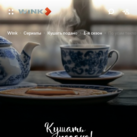
Wink
Сериалы
Кушать подано
1-й сезон
По усам текло