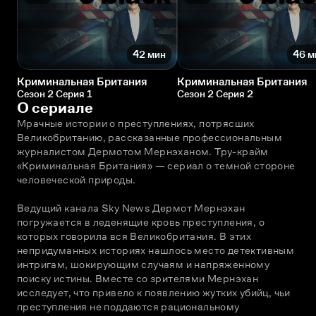
42 мин
46 м
Криминальная Британия
Криминальная Британия
Сезон 2 Серия 1
Сезон 2 Серия 2
О сериале
Мрачные истории о преступлениях, потрясших 
Великобританию, рассказанные профессиональным 
журналистом Дермотом Мернэханом. Тру-крайм 
«Криминальная Британия» — сериал о темной стороне 
человеческой природы.
Ведущий канала Sky News Дермот Мернэхан 
погружается в леденящие кровь преступления, о 
которых говорила вся Великобритания. В этих 
непридуманных историях нашлось место детективным 
интригам, шокирующим случаям и напряженному 
поиску истины. Вместе со зрителями Мернэхан 
исследует, что привело к появлению жутких убийц, чьи 
преступления не поддаются рациональному 