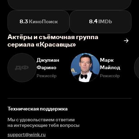
8.3
КиноПоиск
8.4
IMDb
Актёры и съёмочная группа
сериала «Красавцы»
Джулиан
Марк
Фарино
Майлод
ДФ
Режиссёр
Режиссёр
Техническая поддержка
Мы с удовольствием ответим
на интересующие
тебя вопросы
support@wink.ru