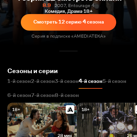
8.9
2007, Entourage 4
Комедия, Драма
18+
Смотреть 12 серию 4 сезона
Серия в подписке «AMEDIATEKA»
Сезоны и серии
1-й сезон
2-й сезон
3-й сезон
4-й сезон
5-й сезон
6-й сезон
7-й сезон
8-й сезон
18+
18+
28 мин
26 м