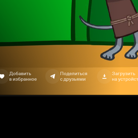
Добавить
Поделиться
Загрузить
в избранное
с друзьями
на устройс