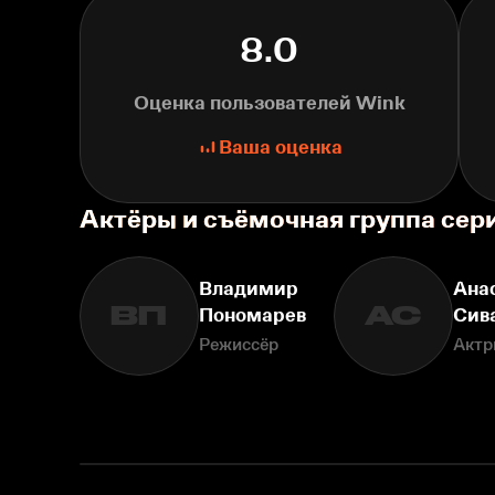
8.0
Оценка пользователей Wink
Ваша оценка
Актёры и съёмочная группа сер
Владимир
Ана
ВП
АС
Пономарев
Сив
Режиссёр
Актр