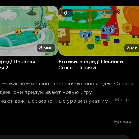
0+
3 мин
3 ми
еред! Песенки
Котики, вперед! Песенки
ия 2
Сезон 1 Серия 3
я — маленькие любознательные непоседы, 
Страна
 день они придумывают новую игру, 
Жанр
чают важные жизненные уроки и учат им 
Время