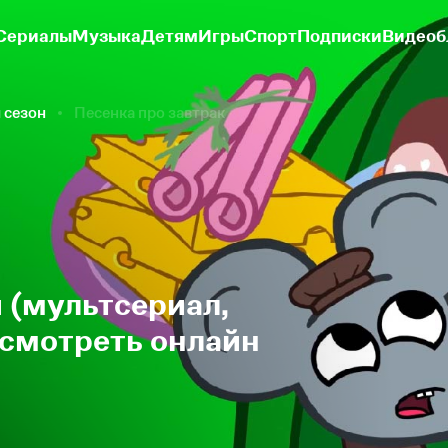
Сериалы
Музыка
Детям
Игры
Спорт
Подписки
Видеоб
 сезон
Песенка про завтрак
и (мультсериал,
 смотреть онлайн