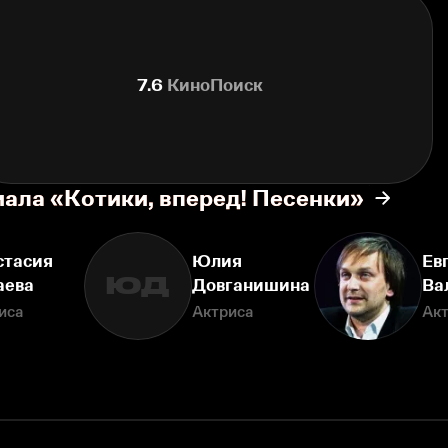
7.6
КиноПоиск
иала «Котики, вперед! Песенки»
стасия
Юлия
Ев
ЮД
аева
Довганишина
Ва
иса
Актриса
Ак