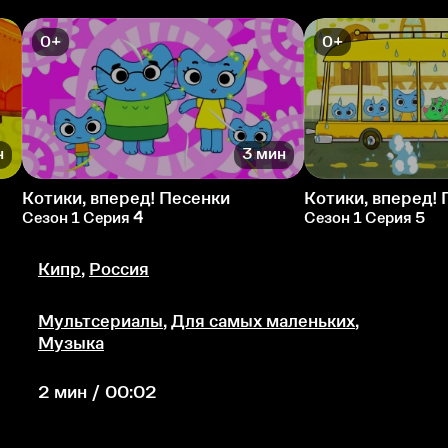
0+
0+
н
3 мин
Котики, вперед! Песенки
Котики, вперед!
Сезон 1 Серия 4
Сезон 1 Серия 5
Кипр
,
Россия
Мультсериалы
,
Для самых маленьких
,
Музыка
2 мин / 00:02