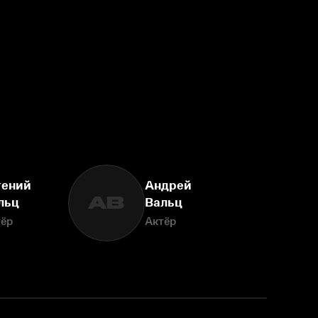
гений
Андрей
АВ
льц
Вальц
тёр
Актёр