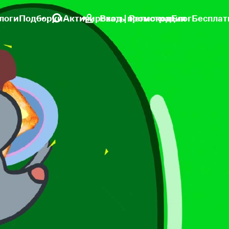
логи
Подборки
Активировать промокод
Вход | Регистрация
Блог
Бесплат