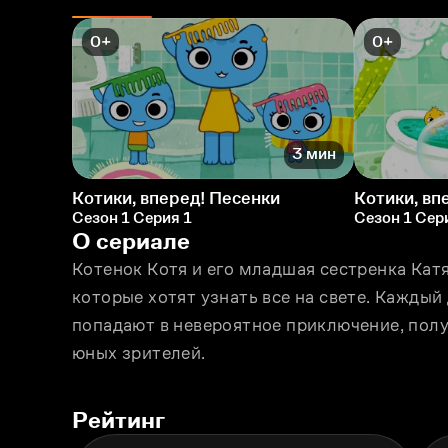
0+
0+
3 мин
Котики, вперед! Песенки
Котики, вп
Сезон 1 Серия 1
Сезон 1 Сер
О сериале
Котeнок Котя и его младшая сестрeнка Кат
которые хотят узнать всe на свете. Каждый
попадают в невероятное приключение, полу
юных зрителей.
Рейтинг