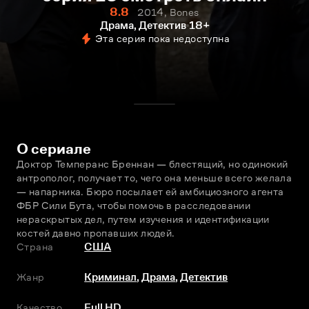
8.8
2014, Bones
Драма, Детектив
18+
Эта серия пока недоступна
О сериале
Доктор Темперанс Бреннан — блестящий, но одинокий 
антрополог, получает то, чего она меньше всего желала 
— напарника. Бюро посылает ей амбициозного агента 
ФБР Сили Бута, чтобы помочь в расследовании 
нераскрытых дел, путем изучения и идентификации 
костей давно пропавших людей.
Страна
США
Жанр
Криминал
,
Драма
,
Детектив
Качество
Full HD