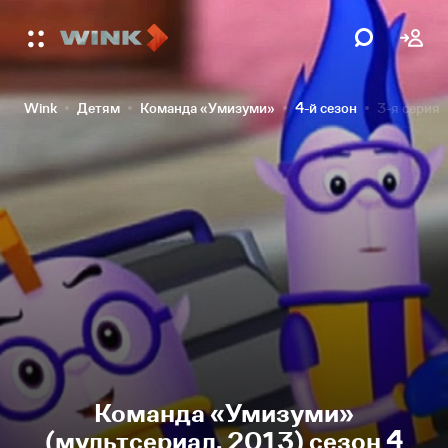
Wink
Детям
Команда «Умизуми»
4-й сезон
3-я серия
Команда «Умизуми»
(мультсериал, 2013) сезон 4