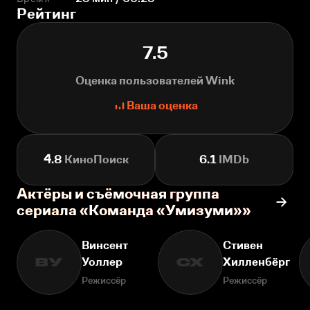
Рейтинг
7.5
Оценка пользователей Wink
Ваша оценка
4.8
КиноПоиск
6.1
IMDb
Актёры и съёмочная группа
сериала «Команда «Умизуми»»
Винсент
Стивен
Уоллер
Хилленбёрг
ВУ
СХ
Режиссёр
Режиссёр