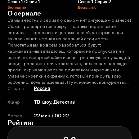
Сезон 1 Серия 1
Сезон 1 Серия 2
Бесплатно
Бесплатно
О сериале
Самый честный сериал о самом интригующем бизнесе! 
Сюжет развернется вокруг главных персонажей 
сериала — красивых и ценных вещей, которые люди 
закладывают, не зная их реальной стоимости. 
Помогать вам во всем разобраться будут: 
харизматичный владелец, который не пропускает ни 
одной антикварной юбки и знает реальную цену каждой 
вещи; красавица-дочь владельца, подающая надежды 
профи, скрывающаяся за прилавком и красивыми 
глазами; крепкий охранник, готовый прикрыть всех, 
особенно, дочь владельца. Ну и, конечно, конкуренты...
Страна
Россия
Жанр
ТВ-шоу
,
Детектив
Время
22 мин / 00:22
Рейтинг