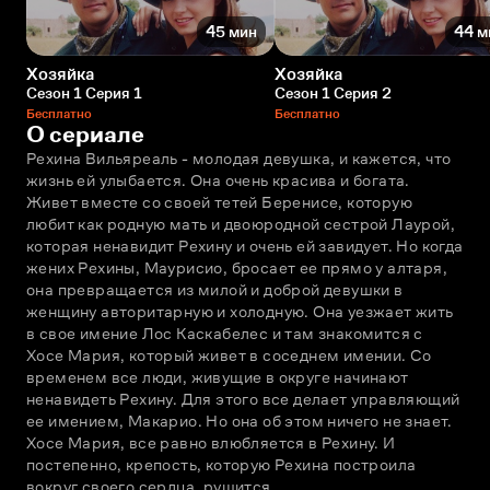
45 мин
44 м
Хозяйка
Хозяйка
Сезон 1 Серия 1
Сезон 1 Серия 2
Бесплатно
Бесплатно
О сериале
Рехина Вильяреаль - молодая девушка, и кажется, что 
жизнь ей улыбается. Она очень красива и богата. 
Живет вместе со своей тетей Беренисе, которую 
любит как родную мать и двоюродной сестрой Лаурой, 
которая ненавидит Рехину и очень ей завидует. Но когда 
жених Рехины, Маурисио, бросает ее прямо у алтаря, 
она превращается из милой и доброй девушки в 
женщину авторитарную и холодную. Она уезжает жить 
в свое имение Лос Каскабелес и там знакомится с 
Хосе Мария, который живет в соседнем имении. Со 
временем все люди, живущие в округе начинают 
ненавидеть Рехину. Для этого все делает управляющий 
ее имением, Макарио. Но она об этом ничего не знает. 
Хосе Мария, все равно влюбляется в Рехину. И 
постепенно, крепость, которую Рехина построила 
вокруг своего сердца, рушится.