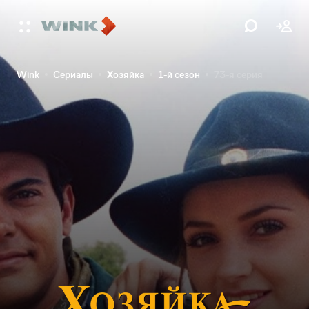
Wink
Сериалы
Хозяйка
1-й сезон
73-я серия