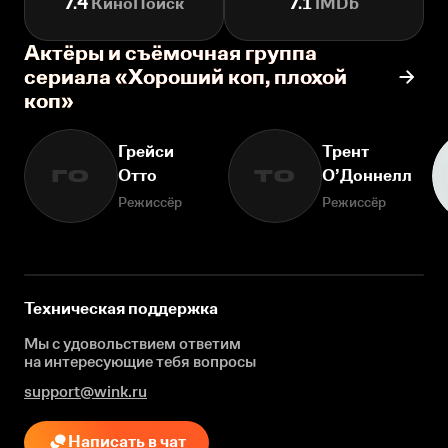
7.4
КиноПоиск
7.1
IMDb
Актёры и съёмочная группа
сериала «Хороший коп, плохой
коп»
Грейси
Трент
Отто
О’Доннелл
ГО
ТО
Режиссёр
Режиссёр
Техническая поддержка
Мы с удовольствием ответим
на интересующие
тебя вопросы
support@wink.ru
Написать в чат