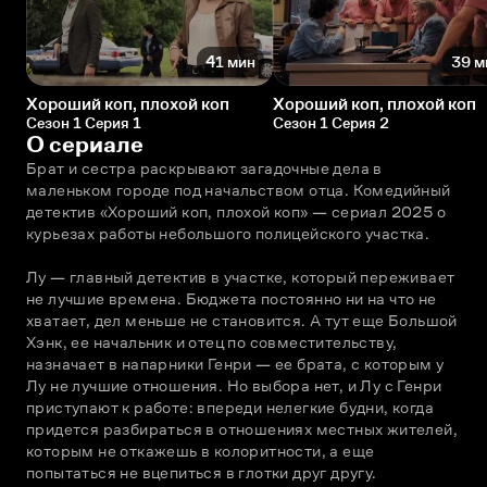
41 мин
39 м
Хороший коп, плохой коп
Хороший коп, плохой коп
Сезон 1 Серия 1
Сезон 1 Серия 2
О сериале
Брат и сестра раскрывают загадочные дела в 
маленьком городе под начальством отца. Комедийный 
детектив «Хороший коп, плохой коп» — сериал 2025 о 
курьезах работы небольшого полицейского участка.
Лу — главный детектив в участке, который переживает 
не лучшие времена. Бюджета постоянно ни на что не 
хватает, дел меньше не становится. А тут еще Большой 
Хэнк, ее начальник и отец по совместительству, 
назначает в напарники Генри — ее брата, с которым у 
Лу не лучшие отношения. Но выбора нет, и Лу с Генри 
приступают к работе: впереди нелегкие будни, когда 
придется разбираться в отношениях местных жителей, 
которым не откажешь в колоритности, а еще 
попытаться не вцепиться в глотки друг другу. 