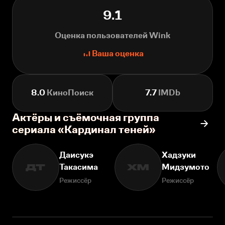
9.1
Оценка пользователей Wink
Ваша оценка
8.0
КиноПоиск
7.7
IMDb
Актёры и съёмочная группа
сериала «Кардинал теней»
Даисукэ
Хадзуки
Такасима
Мидзумото
ДТ
ХМ
Режиссёр
Режиссёр