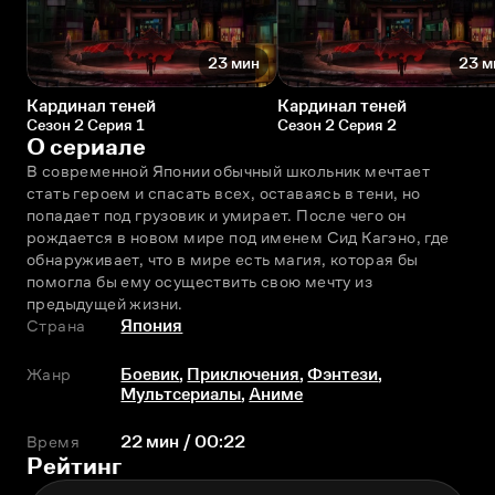
23 мин
23 м
Кардинал теней
Кардинал теней
Сезон 2 Серия 1
Сезон 2 Серия 2
О сериале
В современной Японии обычный школьник мечтает 
стать героем и спасать всех, оставаясь в тени, но 
попадает под грузовик и умирает. После чего он 
рождается в новом мире под именем Сид Кагэно, где 
обнаруживает, что в мире есть магия, которая бы 
помогла бы ему осуществить свою мечту из 
предыдущей жизни.
Страна
Япония
Жанр
Боевик
,
Приключения
,
Фэнтези
,
Мультсериалы
,
Аниме
Время
22 мин / 00:22
Рейтинг