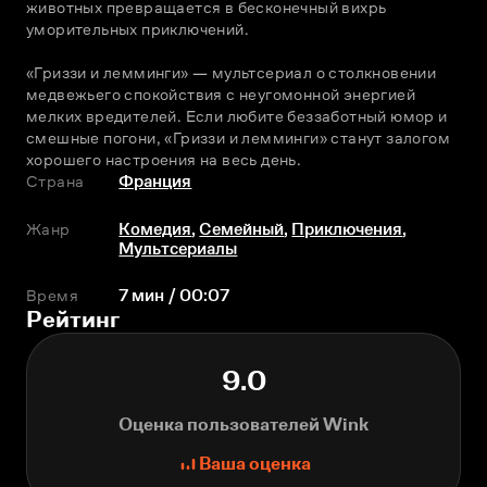
животных превращается в бесконечный вихрь 
уморительных приключений.
«Гриззи и лемминги» — мультсериал о столкновении 
медвежьего спокойствия с неугомонной энергией 
мелких вредителей. Если любите беззаботный юмор и 
смешные погони, «Гриззи и лемминги» станут залогом 
хорошего настроения на весь день.
Страна
Франция
Жанр
Комедия
,
Семейный
,
Приключения
,
Мультсериалы
Время
7 мин / 00:07
Рейтинг
9.0
Оценка пользователей Wink
Ваша оценка