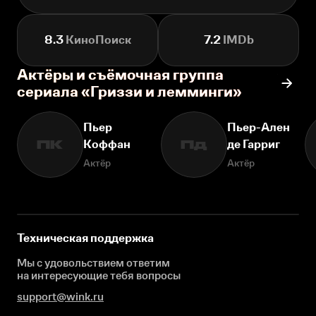
8.3
КиноПоиск
7.2
IMDb
Актёры и съёмочная группа
сериала «Гриззи и лемминги»
Пьер
Пьер-Ален
Коффан
де Гарриг
ПК
Пд
Актёр
Актёр
Техническая поддержка
Мы с удовольствием ответим
на интересующие
тебя вопросы
support@wink.ru