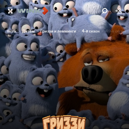
Wink
Детям
Гриззи и лемминги
4-й сезон
49-я серия