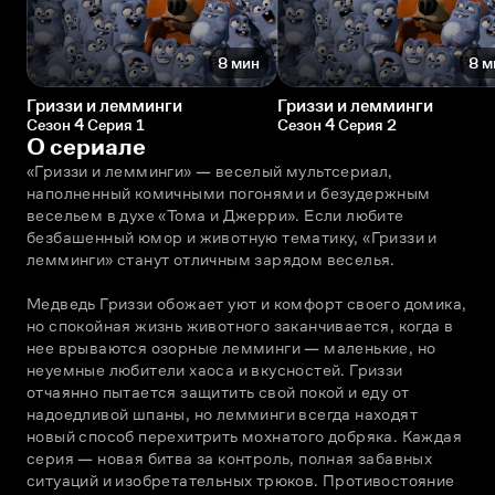
8 мин
8 м
Гриззи и лемминги
Гриззи и лемминги
Сезон 4 Серия 1
Сезон 4 Серия 2
О сериале
«Гриззи и лемминги» — веселый мультсериал, 
наполненный комичными погонями и безудержным 
весельем в духе «Тома и Джерри». Если любите 
безбашенный юмор и животную тематику, «Гриззи и 
лемминги» станут отличным зарядом веселья.
Медведь Гриззи обожает уют и комфорт своего домика, 
но спокойная жизнь животного заканчивается, когда в 
нее врываются озорные лемминги — маленькие, но 
неуемные любители хаоса и вкусностей. Гриззи 
отчаянно пытается защитить свой покой и еду от 
надоедливой шпаны, но лемминги всегда находят 
новый способ перехитрить мохнатого добряка. Каждая 
серия — новая битва за контроль, полная забавных 
ситуаций и изобретательных трюков. Противостояние 