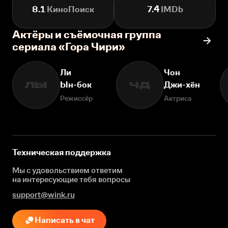
8.1
КиноПоиск
7.4
IMDb
Актёры и съёмочная группа
сериала «Гора Чири»
Ли
Чон
Ын-бок
Джи-хён
ЛЫ
ЧД
Режиссёр
Актриса
Техническая поддержка
Мы с удовольствием ответим
на интересующие
тебя вопросы
support@wink.ru
Написать в чат