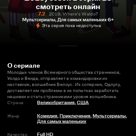
смотреть онлайн
7.2
2019, Where's Waldo?
Мультсериалы, Для самых маленьких
6+
Эта серия пока недоступна
О сериале
Молодых членов Всемирного общества странников, 
Уолдо и Венда, отправляет в командировки их 
наставник, волшебник Белоус. Их соперник, Одлулу, 
доставляет им проблемы в их попытках заработать 
нашивки и стать странниками уровня волшебника.
Страна
Великобритания
,
США
Жанр
Комедия
,
Приключения
,
Мультсериалы
,
Для самых маленьких
Качество
Full HD