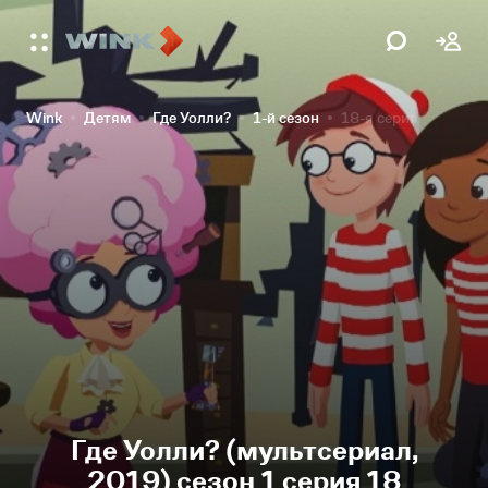
Wink
Детям
Где Уолли?
1-й сезон
18-я серия
Где Уолли? (мультсериал,
2019) сезон 1 серия 18