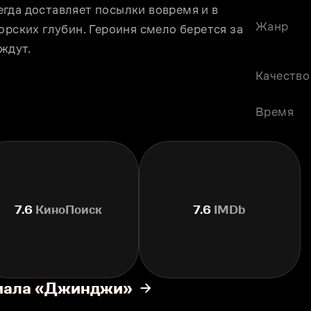
гда доставляет посылки вовремя и в 
Жанр
орских глубин. Героиня смело берeтся за 
 ждут.
Качество
Время
7.6
КиноПоиск
7.6
IMDb
риала «Джинджи»