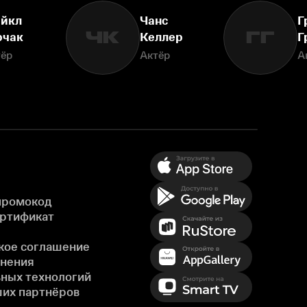
йкл
Чанс
Г
ЧК
ГГ
чак
Келлер
Г
тёр
Актёр
А
промокод
ертификат
кое соглашение
енения
ных технологий
ших партнёров