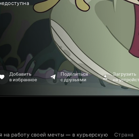
 недоступна
Добавить
Поделиться
Загрузить
в избранное
с друзьями
на устройс
на работу своей мечты — в курьерскую 
Страна