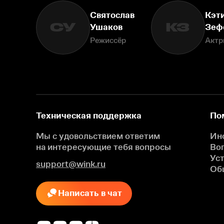
Святослав
Кэт
СУ
КЗ
Ушаков
Зеф
Режиссёр
Актр
Техническая поддержка
По
Мы с удовольствием ответим
Ин
на интересующие
тебя вопросы
Во
Ус
support@wink.ru
Об
Написать в чат