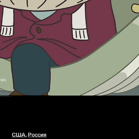
тво
США
,
Россия