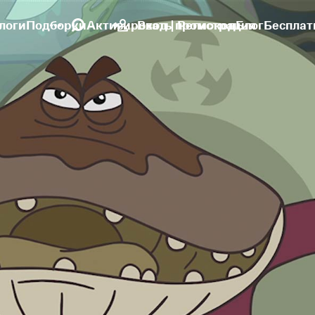
логи
Подборки
Активировать промокод
Вход | Регистрация
Блог
Бесплат