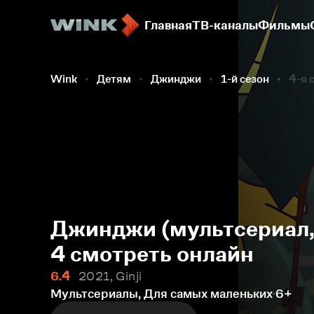
Главная
ТВ-каналы
Фильмы
Wink
Детям
Джинджи
1-й сезон
4-я 
Джинджи (мультсериал, 
4 смотреть онлайн
6.4
2021, Ginji
Мультсериалы, Для самых маленьких
6+