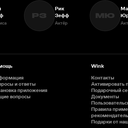
и
Рик
Ма
РЗ
МЮ
ф
Зефф
Юр
иса
Актёр
Ак
мощь
Wink
формация
Контакты
просы и ответы
Активировать 
тановка приложения
Подарочный с
щие вопросы
Документы
Пользовательс
Правила прим
рекомендатель
Подарки от на