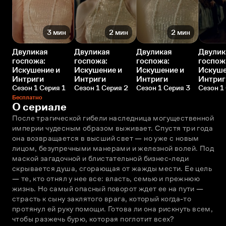
3 мин
2 мин
2 мин
Двуликая
Двуликая
Двуликая
Двулик
госпожа:
госпожа:
госпожа:
госпож
Искушение и
Искушение и
Искушение и
Искуше
Интриги
Интриги
Интриги
Интриг
Сезон 1 Серия 1
Сезон 1 Серия 2
Сезон 1 Серия 3
Сезон 1
Бесплатно
О сериале
После трагической гибели наследница могущественной 
империи чудесным образом выживает. Спустя три года 
она возвращается в высший свет — но уже с новым 
лицом, безупречными манерами и железной волей. Под 
маской загадочной и блистательной бизнес-леди 
скрывается душа, сгорающая от жажды мести. Ее цель 
— те, кто отнял у нее все: власть, семью и прежнюю 
жизнь. Но самый опасный поворот ждет ее на пути — 
страсть к сыну заклятого врага, который когда-то 
протянул ей руку помощи. Готова ли она рискнуть всем, 
чтобы разжечь бурю, которая поглотит всех?